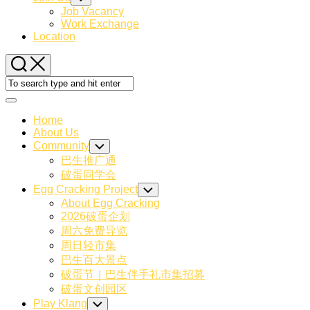
Child
Job Vacancy
Menu
Work Exchange
Location
Expand
Menu
Home
About Us
Community
Toggle
Child
巴生推广通
Menu
破蛋同学会
Egg Cracking Project
Toggle
Child
About Egg Cracking
Menu
2026破蛋企划
周六免费导览
周日轻市集
巴生百大景点
破蛋节｜巴生伴手礼市集招募
破蛋文创园区
Play Klang
Toggle