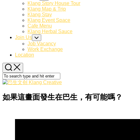
Child
Klang Story House Tour
Menu
Klang Map & Trip
Klang Stay
Klang Event Space
Cafe Menu
Klang Herbal Sauce
Join Us
Toggle
Child
Job Vacancy
Menu
Work Exchange
Location
如果這畫面發生在巴生，有可能嗎？