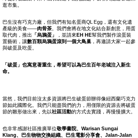
逛市集。
巴生沒有巧克力廠，但我們有知名蛋商QL Egg，還有文化遺
產級的美食——
肉骨茶
。我們會將在地文化結合新創意，用蛋
取代肉，推出
「烏鴉蛋」
，並請來
EH HE
幫我們製作滾蛋裝
置藝術，讓
數百顆烏鴉蛋滾到一個大鳥巢
，再邀請大家一起參
與破蛋及吃蛋。
「破蛋」也寓意著重生，希望可以為巴生百年老城注入新生
命。
當然，我們目前沒太多資源將巴生破蛋節辦得像紐西蘭巧克力
節如此國際化。我們只能盡我們的力，用僅限的資源去將破蛋
節的雛形做出來，先以
社區活動
的方式去實踐，再慢慢擴大。
也非常感謝社區推廣單位
敬學書院、Warisan Sungai
Klang、巴生物物交換組織、巴生電影分享會、Jalan-Jalan