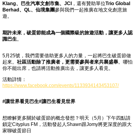
Klang、巴生汽車文創市集、JCI
，還有贊助單位
Trio Global
Berhad、QL、仙境集團
參與我們一起推廣在地文化創意旅
遊。
期許未來，破蛋節能成為一個國際級的旅遊活動，讓更多人認
識巴生
。
5月25號，我們需要借助更多人的力量，一起將巴生破蛋節做
起來。
社區活動除了推廣者，更需要參與者來共襄盛舉
。哪怕
你不能出席，也請將活動推廣出去，讓更多人看見。
活動詳情：
https://www.facebook.com/events/1133934143453107/
#讓世界看見巴生#讓巴生看見世界
想瞭解更多關於破蛋節的概念發想？明天（5月）下午四點請
鎖定Cityplus FM，活動發起人Shawn跟Jomy將更深度的跟大
家聊破蛋節日