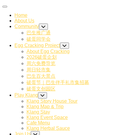
Skip
Expand
to
Menu
Home
content
About Us
Community
Toggle
Child
巴生推广通
Menu
破蛋同学会
Egg Cracking Project
Toggle
Child
About Egg Cracking
Menu
2026破蛋企划
周六免费导览
周日轻市集
巴生百大景点
破蛋节｜巴生伴手礼市集招募
破蛋文创园区
Play Klang
Toggle
Child
Klang Story House Tour
Menu
Klang Map & Trip
Klang Stay
Klang Event Space
Cafe Menu
Klang Herbal Sauce
Join Us
Toggle