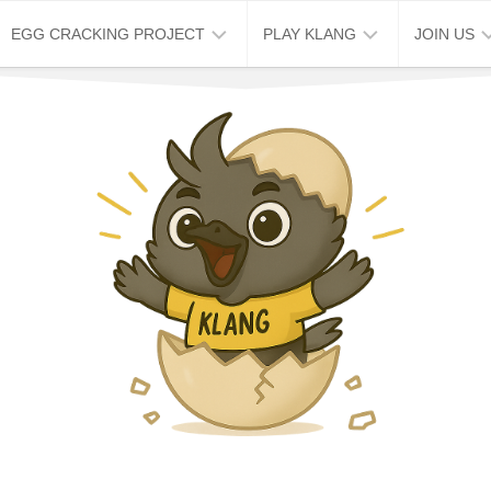
EGG CRACKING PROJECT
PLAY KLANG
JOIN US
ABOUT
KLANG
JOB
EGG
STORY
VACANCY
CRACKING
HOUSE
TOUR
WORK
2026
EXCHANG
破
KLANG
蛋
MAP
企
&
划
TRIP
周
KLANG
六
STAY
免
费
KLANG
导
EVENT
览
SPACE
周
CAFE