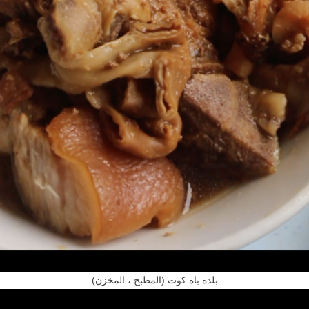
集
招
募
破
蛋
文
创
园
区
(بلدة باه كوت (المطبخ ، المخزن