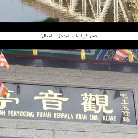
(جسر كوتا (باب المدخل – اتصال