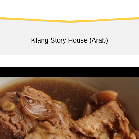
日
MENU
轻
市
KLANG
集
HERBAL
SAUCE
巴
Klang Story House (Arab)
生
百
大
景
点
破
蛋
节
｜
巴
生
伴
手
礼
市