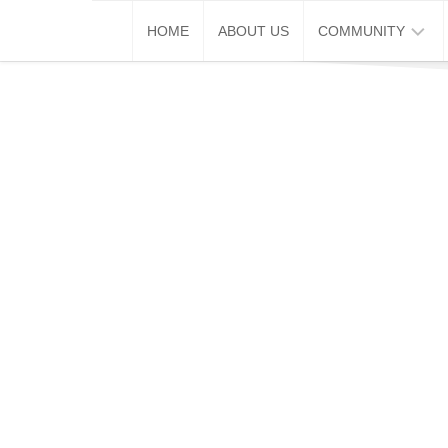
Skip
HOME
ABOUT US
COMMUNITY
to
content
巴
生
推
广
通
破
蛋
同
学
会