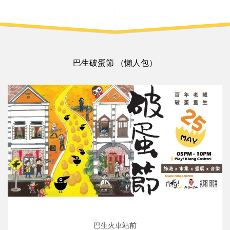
巴生破蛋節 （懶人包）
巴生火車站前