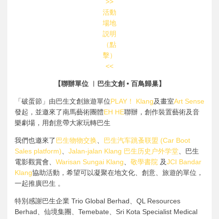
>>
活動
場地
説明
（點
擊）
<<
【聯辦單位 ︳巴生文創 • 百鳥歸巢】
「破蛋節」由巴生文創旅遊單位
PLAY！ Klang
及畫室
Art Sense
發起，並邀來了南馬藝術團體
EH HE
聯辦，創作裝置藝術及音
樂劇場，用創意帶大家玩轉巴生
我們也邀來了
巴生物物交换
、
巴生汽车跳蚤联盟 (Car Boot
Sales platform)
、
Jalan-jalan Klang 巴生历史户外学堂
、巴生
電影觀賞會、
Warisan Sungai Klang
、
敬學書院
及
JCI Bandar
Klang
協助活動，希望可以凝聚在地文化、創意、旅遊的單位，
一起推廣巴生 。
特別感謝巴生企業 Trio Global Berhad、QL Resources
Berhad、仙境集團、Temebate、Sri Kota Specialist Medical