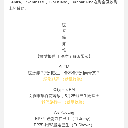
Centre、 Signmastr 、GM Klang、Banner King在資金及物資
上的贊助。
破
蛋
節
海
報
【媒體報導 ︳深度了解破蛋節】
Ai FM
破蛋節？想到巴生，會不會想到肉骨茶？
話龍點經 （點擊收聽）
Cityplus FM
文創市集百花齊放，5月25號巴生閙翻天
我們旅行中 （點擊收聽）
Ais Kacang
EP74-破蛋節在巴生（Ft Jomy）
EP75-用83畫走巴生（Ft Shawn）