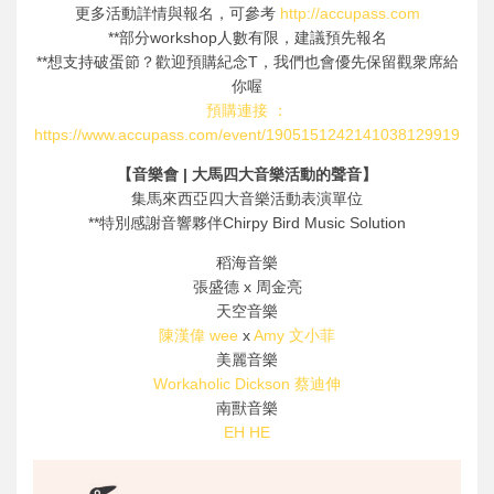
更多活動詳情與報名，可參考
http://accupass.com
**部分workshop人數有限，建議預先報名
**想支持破蛋節？歡迎預購紀念T，我們也會優先保留觀衆席給
你喔
預購連接 ：
https://www.accupass.com/event/1905151242141038129919
【音樂會 | 大馬四大音樂活動的聲音】
集馬來西亞四大音樂活動表演單位
**特別感謝音響夥伴Chirpy Bird Music Solution
稻海音樂
張盛德 x 周金亮
天空音樂
陳漢偉 wee
x
Amy 文小菲
美麗音樂
Workaholic Dickson 蔡迪伸
南獸音樂
EH HE