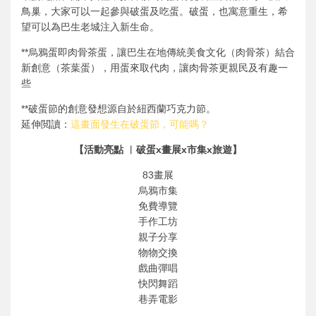
鳥巢，大家可以一起參與破蛋及吃蛋。破蛋，也寓意重生，希
望可以為巴生老城注入新生命。
**烏鴉蛋即肉骨茶蛋，讓巴生在地傳統美食文化（肉骨茶）結合
新創意（茶葉蛋），用蛋來取代肉，讓肉骨茶更親民及有趣一
些
**破蛋節的創意發想源自於紐西蘭巧克力節。
延伸閲讀：
這畫面發生在破蛋節，可能嗎？
【活動亮點 ︳破蛋x畫展x市集x旅遊】
83畫展
烏鴉市集
免費導覽
手作工坊
親子分享
物物交換
戲曲彈唱
快閃舞蹈
巷弄電影