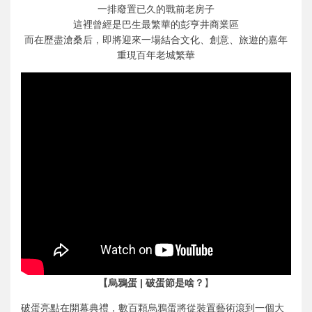
一排廢置已久的戰前老房子
這裡曾經是巴生最繁華的彭亨井商業區
而在歷盡滄桑后，即將迎來一場結合文化、創意、旅遊的嘉年
重現百年老城繁華
【烏鴉蛋 | 破蛋節是啥？
】
破蛋亮點在開幕典禮，數百顆烏鴉蛋將從裝置藝術滾到一個大