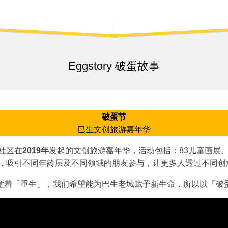
日
MENU
轻
市
KLANG
集
HERBAL
SAUCE
巴
Eggstory 破蛋故事
生
百
大
景
点
破蛋节
破
巴生文创旅游嘉年华
蛋
节
社区在
2019年
发起的文创旅游嘉年华，活动包括：83儿童画展
｜
，吸引不同年龄层及不同领域的朋友参与，让更多人透过不同创
巴
生
意着「重生」，我们希望能为巴生老城赋予新生命，所以以「破
伴
手
礼
市