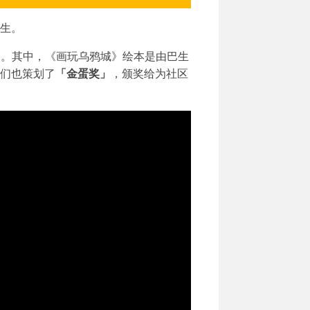
生。
》
。其中，《画玩乌鸦城》绘本是由巴生
我们也策划了
「金蛋奖」
，颁奖给为社区