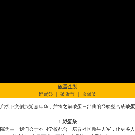
破蛋企划
孵蛋祭 ｜ 破蛋节 ｜ 金蛋奖
启线下文创旅游嘉年华，并将之前破蛋三部曲的经验整合成
破蛋
1.孵蛋祭
院为主。我们会于不同学校配合，培育社区新生力军，让更多人