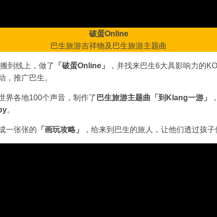
破蛋Online
巴生旅游吉祥物及巴生旅游主题曲
搬到线上，做了
「破蛋Online」
，并找来巴生6大具影响力的K
动，推广巴生。
界各地100个声音，制作了
巴生旅游主题曲「到Klang一游」
py
。
成一张张的
「画玩攻略」
，给来到巴生的旅人，让他们透过孩子