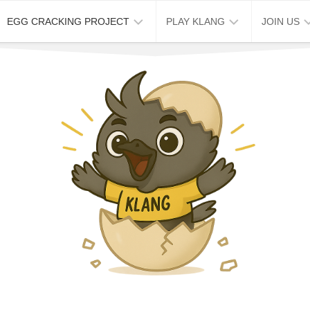
EGG CRACKING PROJECT
PLAY KLANG
JOIN US
ABOUT
KLANG
JOB
EGG
STORY
VACANCY
CRACKING
HOUSE
TOUR
WORK
2026
EXCHANG
破
KLANG
蛋
MAP
企
&
划
TRIP
周
KLANG
六
STAY
免
费
KLANG
导
EVENT
览
SPACE
周
CAFE