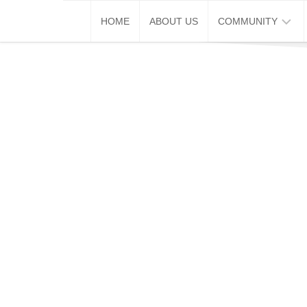
Skip
HOME
ABOUT US
COMMUNITY
to
content
巴
生
推
广
通
破
蛋
同
学
会