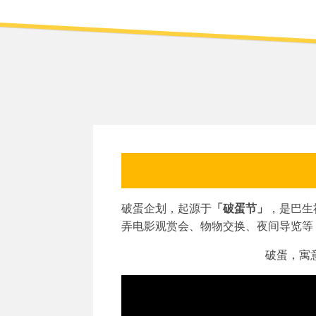
破蛋企划，起源于
「破蛋节」
，是巴生
弄电影观赏会、物物交换、夜间导览等
破蛋，寓