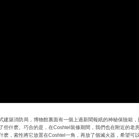
集
招
募
破
蛋
文
创
园
区
式建築消防局，博物館裏面有一個上過新聞報紙的神秘保險箱，
些什麽。巧合的是，在Coshtel裝修期間，我們也在附近的
麽，索性將它放置在Coshtel一角，再放了個滅火器，希望