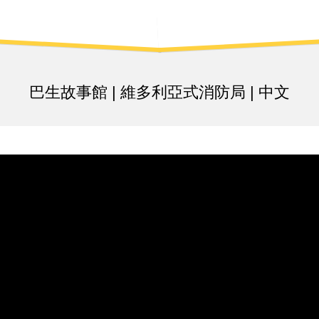
日
MENU
轻
市
KLANG
集
HERBAL
SAUCE
巴
巴生故事館 | 維多利亞式消防局 | 中文
生
百
大
景
点
破
蛋
节
｜
巴
生
伴
手
礼
市