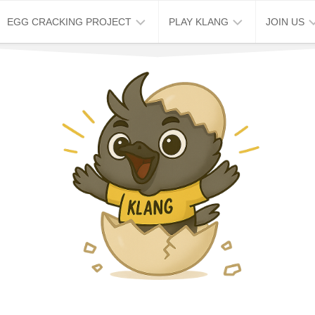
EGG CRACKING PROJECT
PLAY KLANG
JOIN US
ABOUT
KLANG
JOB
EGG
STORY
VACANCY
CRACKING
HOUSE
TOUR
WORK
2026
EXCHANG
破
KLANG
蛋
MAP
企
&
划
TRIP
周
KLANG
六
STAY
免
费
KLANG
导
EVENT
览
SPACE
周
CAFE