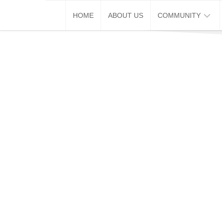
Skip
HOME
ABOUT US
COMMUNITY
to
content
巴
生
推
广
通
破
蛋
同
学
会