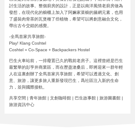
討生活的故事。整個廚房的設計，正是以南洋風情老廚房做為
發想，在現代化的櫥櫃上加入了阿嫲家菜櫥的籐網元素，也用
了盛裝肉骨茶的瓦煲種了些植物，希望可以將創意融合文化，
帶出古今交錯的感覺。
-全馬首家共享旅館-
Play! Klang Coshtel
Coshtel = Co-Space + Backpackers Hostel
巴生火車站前，一排廢置已久的戰前老房子。這裡曾經是巴生
最繁華的彭亨井商業區，而在歷盡滄桑后，即將迎來一群年輕
人在這裏創辦了全馬首家共享旅館，希望可以透過文化、創
意、旅游，讓更多旅人重新發現巴生，爲社區注入新的生命
力，並與國際接軌。
共享空間 | 青年旅館 | 文創咖啡館 | 巴生故事館 | 旅游圖書館 |
旅游資訊中心