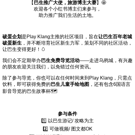
【
巴生推广大使，旅游博主大赛
】🤩
欢迎各个小红书博主们来参与，
助力推广我们生活的土地。
破蛋企划
是Play Klang主推的社区项目，旨在
让巴生百年老城
破蛋新生
，并不断培育社区新生力军，策划不同的社区活动，
让巴生变得更好！🥚
我们会不定期举办
巴生免费导览活动
——走进乌鸦城，有兴趣
的朋友欢迎关注我们，以免错过任何资讯。
除了参与导览，你也可以在任何时间来到Play Klang，只需点
饮料，即可获得免费的
巴生儿童手绘地图
，还有包含6国语言
影音导览的巴生故事杯🗺️
参与条件
1️⃣ 以巴生游记/ 攻略为主
2️⃣ 可做视频/ 图文都OK