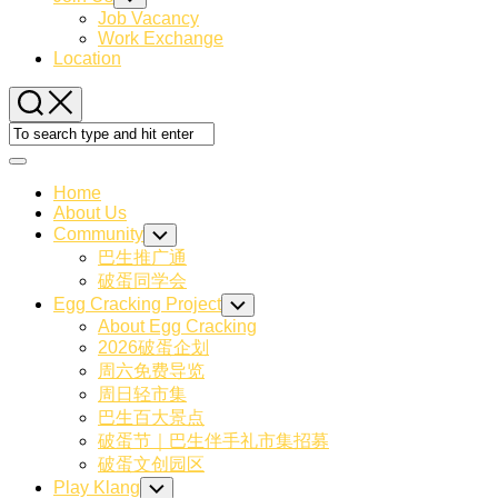
Child
Job Vacancy
Menu
Work Exchange
Location
Expand
Menu
Home
About Us
Community
Toggle
Child
巴生推广通
Menu
破蛋同学会
Egg Cracking Project
Toggle
Child
About Egg Cracking
Menu
2026破蛋企划
周六免费导览
周日轻市集
巴生百大景点
破蛋节｜巴生伴手礼市集招募
破蛋文创园区
Play Klang
Toggle