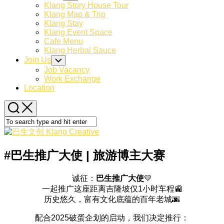
Child
Klang Story House Tour
Menu
Klang Map & Trip
Klang Stay
Klang Event Space
Cafe Menu
Klang Herbal Sauce
Join Us
Toggle
Child
Job Vacancy
Menu
Work Exchange
Location
#巴生推广大使 | 旅游博主大赛
诚征：
巴生推广大使
💛
一起推广这座距离吉隆坡仅1小时车程🚉
历史悠久，富有文化底蕴的百年老城🌆
配合2025破蛋企划的启动，我们决定推行：