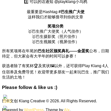
3️⃣ 可以的话通知 @playklang小乌鸦
最重要是Hashtag
#巴生推广大使
这样我们才能够搜寻到你的文章
奖项分类
🥇巴生推广大使奖（人气佳作）
🥇巴生摄影奖（照片佳作）
🥇巴生视频奖（视屏佳作）
所有奖项将在年尾的
巴生社区颁奖典礼——金蛋奖
公布，日期
待定，但大家会有大半年的时间可以参赛！
获选者除了有奖杯🏆及奖状🖼️以外，还可获得Play Klang 4人
住宿券及免费导览！欢迎带更多朋友一起来玩巴生，推广我们
生活的土地！
Please follow & like us :)
巴生文创 Klang Creative © 2026. All Rights Reserved.
Powered by
WordPress
. Theme by
Alx
.