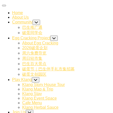
Skip
Expand
to
Menu
Home
content
About Us
Community
Toggle
Child
巴生推广通
Menu
破蛋同学会
Egg Cracking Project
Toggle
Child
About Egg Cracking
Menu
2026破蛋企划
周六免费导览
周日轻市集
巴生百大景点
破蛋节｜巴生伴手礼市集招募
破蛋文创园区
Play Klang
Toggle
Child
Klang Story House Tour
Menu
Klang Map & Trip
Klang Stay
Klang Event Space
Cafe Menu
Klang Herbal Sauce
Join Us
Toggle