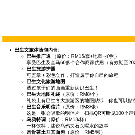
.
巴生文旅体验包
内含:
巴生推广通
（原价：RM15/套+地图+护照）
享受巴生及全马60多个合作商家优惠（有效期至202
巴生旅游护照
可盖章 + 彩色创作，打造属于你自己的旅程
巴生文化旅游地图
透过孩子们的画画重新认识巴生！
巴生大地图礼袋
（原价：RM8/个）
礼袋上有巴生各大旅游区的地图贴纸，你也可以贴
巴生音乐明信片
（原价：RM8/张）
这是一张会唱歌的明信片，扫描QR可听见100个
乌鸦特调
（原价：RM18/杯）
一杯饮料，述说乌鸦夹石头喝水的故事
肉骨茶土耳其面包
（原价：RM5/颗）