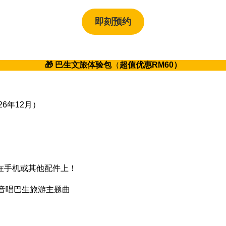
即刻预约
🎁 巴生文旅体验包
（
超值优惠RM60）
6年12月）
在手机或其他配件上！
声音唱巴生旅游主题曲