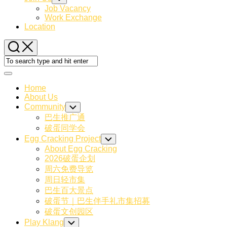
Child
Job Vacancy
Menu
Work Exchange
Location
Expand
Menu
Home
About Us
Community
Toggle
Child
巴生推广通
Menu
破蛋同学会
Egg Cracking Project
Toggle
Child
About Egg Cracking
Menu
2026破蛋企划
周六免费导览
周日轻市集
巴生百大景点
破蛋节｜巴生伴手礼市集招募
破蛋文创园区
Play Klang
Toggle