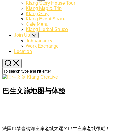
Child
Klang Story House Tour
Menu
Klang Map & Trip
Klang Stay
Klang Event Space
Cafe Menu
Klang Herbal Sauce
Join Us
Toggle
Child
Job Vacancy
Menu
Work Exchange
Location
巴生文旅地图与体验
法国巴黎塞纳河左岸老城太远？巴生左岸老城很近！