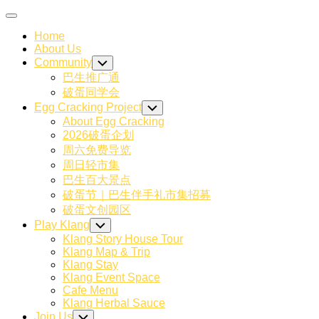
Skip
Expand
to
Menu
Home
content
About Us
Community
Toggle
Child
巴生推广通
Menu
破蛋同学会
Egg Cracking Project
Toggle
Child
About Egg Cracking
Menu
2026破蛋企划
周六免费导览
周日轻市集
巴生百大景点
破蛋节｜巴生伴手礼市集招募
破蛋文创园区
Play Klang
Toggle
Child
Klang Story House Tour
Menu
Klang Map & Trip
Klang Stay
Klang Event Space
Cafe Menu
Klang Herbal Sauce
Join Us
Toggle