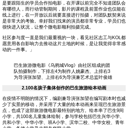
是要跟陌生的学员合作拍电影，在开课以前完全不知道团队会
有哪些人，而行动管制期间，影片的课程及前置作业也仅能在
线上进行，在一开放以后就要直接进行拍摄，对团队默契来说
是非常大的考验。幸好我们找来的演员都非常专业，学员们也
很快进入状况，让整个微电影顺利拍摄完成。
社区参与度一直是我们最重视的一块，看见社区志工与KOL都
愿意用各自影响力去推动这片土地的时候，是让我觉得非常感
动的一件事。」
巴生旅游微电影《乌鸦城Vlog》由社区组成的团
队拍摄制作，下排左4为制作人姚豪杰、上排右3
为导演张加望、上排右6为导演兼艺术总监叶俊雄
2.100
名孩子集体创作的巴生旅游绘本动画
在疫情不明朗的情况下，编剧兼导演张加望在编写剧本时也减
少了实景的移动，并采用了大量的绘本动画来呈现巴生旅游景
点，也成了这部旅游微电影最特别的地方。绘本串了巴生9间
小学，共100名儿童集体绘制，参与学校包括巴生兴华小学、
共和小学、中华小学、班A小学、滨华二校、中华女校、青年