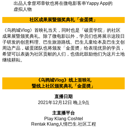
出品人拿督邓章钦也将在微电影客串Yappy App的
虚拟人物
社区成果展暨颁奖典礼「金蛋奬」
《乌鸦城Vlog》首映礼当天，同时也是「破蛋学院」的社区
成果展暨颁奖典礼。除了微电影以外，学员们也将展示这段日
子研发的创意料理、巴生旅游路线、巴生儿童绘本及巴生文创
周边产品，破蛋团队也将颁发「金蛋奬」给表现优异的学员，
希望可以表扬为社区贡献的人们，也借此鼓励他们为这片土地
继续耕耘。
《乌鸦城Vlog》线上首映礼
暨线上社区颁奖典礼「金蛋奬」
直播日期
2021年12月12日 晚上9点
主直播平台
Play Klang Coshtel
Rentak Klang人情巴生.社区工程