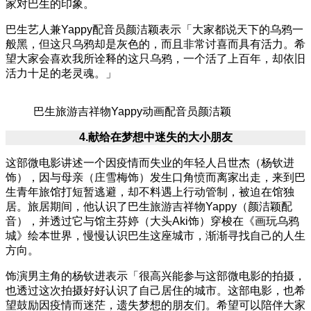
家对巴生的印象。
巴生艺人兼Yappy配音员颜洁颖表示「大家都说天下的乌鸦一
般黑，但这只乌鸦却是灰色的，而且非常讨喜而具有活力。希
望大家会喜欢我所诠释的这只乌鸦，一个活了上百年，却依旧
活力十足的老灵魂。」
巴生旅游吉祥物Yappy动画配音员颜洁颖
4.
献给在梦想中迷失的大小朋友
这部微电影讲述一个因疫情而失业的年轻人吕世杰（杨钦进
饰），因与母亲（庄雪梅饰）发生口角愤而离家出走，来到巴
生青年旅馆打短暂逃避，却不料遇上行动管制，被迫在馆独
居。旅居期间，他认识了巴生旅游吉祥物Yappy（颜洁颖配
音），并透过它与馆主芬婷（大头Aki饰）穿梭在《画玩乌鸦
城》绘本世界，慢慢认识巴生这座城市，渐渐寻找自己的人生
方向。
饰演男主角的杨钦进表示「很高兴能参与这部微电影的拍摄，
也透过这次拍摄好好认识了自己居住的城市。这部电影，也希
望鼓励因疫情而迷茫，遗失梦想的朋友们。希望可以陪伴大家