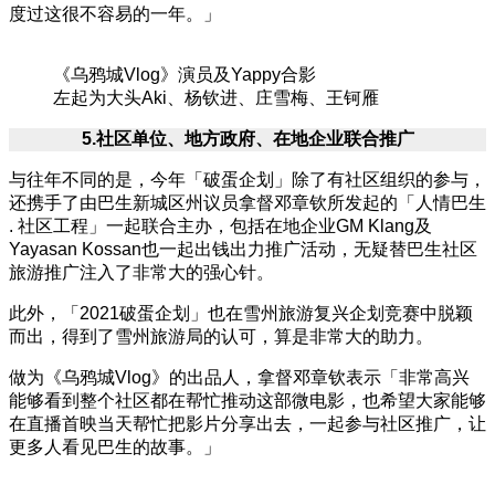
度过这很不容易的一年。」
《乌鸦城Vlog》演员及Yappy合影
左起为大头Aki、杨钦进、庄雪梅、王钶雁
5.
社区单位、地方政府、在地企业联合推广
与往年不同的是，今年「破蛋企划」除了有社区组织的参与，
还携手了由巴生新城区州议员拿督邓章钦所发起的「人情巴生
. 社区工程」一起联合主办，包括在地企业GM Klang及
Yayasan Kossan也一起出钱出力推广活动，无疑替巴生社区
旅游推广注入了非常大的强心针。
此外，「2021破蛋企划」也在雪州旅游复兴企划竞赛中脱颖
而出，得到了雪州旅游局的认可，算是非常大的助力。
做为《乌鸦城Vlog》的出品人，拿督邓章钦表示「非常高兴
能够看到整个社区都在帮忙推动这部微电影，也希望大家能够
在直播首映当天帮忙把影片分享出去，一起参与社区推广，让
更多人看见巴生的故事。」