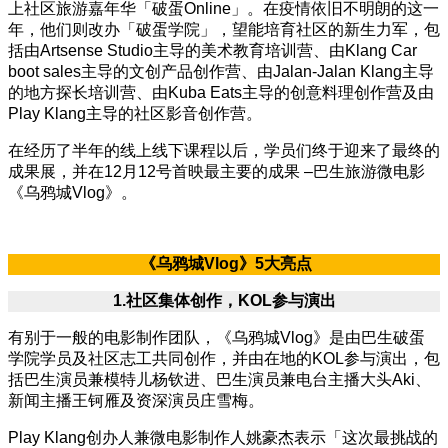
上社区旅游嘉年华「破蛋Online」。在疫情依旧不明朗的这一
年，他们则改办「破蛋学院」，望能培育社区的新生力军，包
括由Artsense Studio主导的美术教育培训营、由Klang Car
boot sales主导的文创产品创作营、由Jalan-Jalan Klang主导
的地方探长培训营、由Kuba Eats主导的创意料理创作营及由
Play Klang主导的社区影音创作营。
在经历了半年的线上线下课程以后，学员们终于迎来了最终的
成果展，并在12月12号首映最主要的成果 –巴生旅游微电影
《乌鸦城Vlog》。
《乌鸦城Vlog
》5
大亮点
1.
社区集体创作，KOL
参与演出
有别于一般的电影制作团队，《乌鸦城Vlog》是由巴生破蛋
学院学员及社区志工共同创作，并由在地的KOL参与演出，包
括巴生演员兼模特儿杨钦进、巴生演员兼电台主播大头Aki、
新闻主播王钶雁及资深演员庄雪梅。
Play Klang创办人兼微电影制作人姚豪杰表示「这次最挑战的