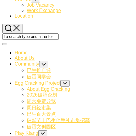
Child
Job Vacancy
Menu
Work Exchange
Location
Expand
Menu
Home
About Us
Community
Toggle
Child
巴生推广通
Menu
破蛋同学会
Egg Cracking Project
Toggle
Child
About Egg Cracking
Menu
2026破蛋企划
周六免费导览
周日轻市集
巴生百大景点
破蛋节｜巴生伴手礼市集招募
破蛋文创园区
Play Klang
Toggle