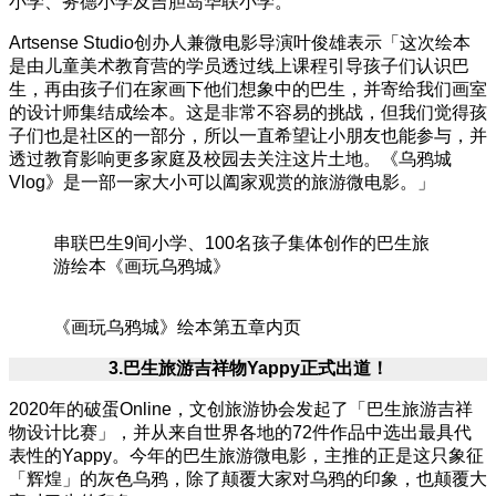
小学、务德小学及吉胆岛华联小学。
Artsense Studio创办人兼微电影导演叶俊雄表示「这次绘本
是由儿童美术教育营的学员透过线上课程引导孩子们认识巴
生，再由孩子们在家画下他们想象中的巴生，并寄给我们画室
的设计师集结成绘本。这是非常不容易的挑战，但我们觉得孩
子们也是社区的一部分，所以一直希望让小朋友也能参与，并
透过教育影响更多家庭及校园去关注这片土地。《乌鸦城
Vlog》是一部一家大小可以阖家观赏的旅游微电影。」
串联巴生9间小学、100名孩子集体创作的巴生旅
游绘本《画玩乌鸦城》
《画玩乌鸦城》绘本第五章内页
3.
巴生旅游吉祥物Yappy
正式出道！
2020年的破蛋Online，文创旅游协会发起了「巴生旅游吉祥
物设计比赛」，并从来自世界各地的72件作品中选出最具代
表性的Yappy。今年的巴生旅游微电影，主推的正是这只象征
「辉煌」的灰色乌鸦，除了颠覆大家对乌鸦的印象，也颠覆大