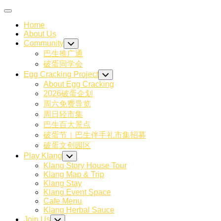
Skip
Expand
to
Menu
Home
content
About Us
Community
Toggle
Child
巴生推广通
Menu
破蛋同学会
Egg Cracking Project
Toggle
Child
About Egg Cracking
Menu
2026破蛋企划
周六免费导览
周日轻市集
巴生百大景点
破蛋节｜巴生伴手礼市集招募
破蛋文创园区
Play Klang
Toggle
Child
Klang Story House Tour
Menu
Klang Map & Trip
Klang Stay
Klang Event Space
Cafe Menu
Klang Herbal Sauce
Join Us
Toggle