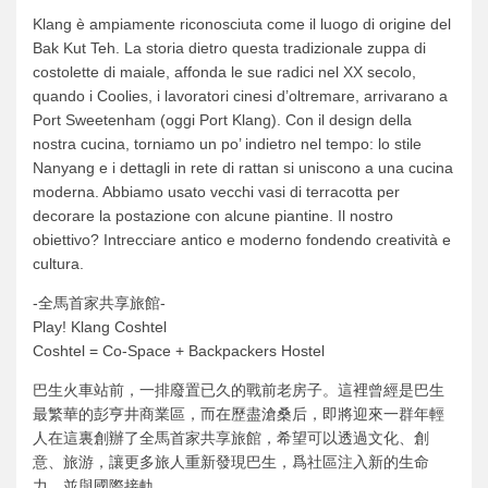
Klang è ampiamente riconosciuta come il luogo di origine del
Bak Kut Teh. La storia dietro questa tradizionale zuppa di
costolette di maiale, affonda le sue radici nel XX secolo,
quando i Coolies, i lavoratori cinesi d’oltremare, arrivarano a
Port Sweetenham (oggi Port Klang). Con il design della
nostra cucina, torniamo un po’ indietro nel tempo: lo stile
Nanyang e i dettagli in rete di rattan si uniscono a una cucina
moderna. Abbiamo usato vecchi vasi di terracotta per
decorare la postazione con alcune piantine. Il nostro
obiettivo? Intrecciare antico e moderno fondendo creatività e
cultura.
-全馬首家共享旅館-
Play! Klang Coshtel
Coshtel = Co-Space + Backpackers Hostel
巴生火車站前，一排廢置已久的戰前老房子。這裡曾經是巴生
最繁華的彭亨井商業區，而在歷盡滄桑后，即將迎來一群年輕
人在這裏創辦了全馬首家共享旅館，希望可以透過文化、創
意、旅游，讓更多旅人重新發現巴生，爲社區注入新的生命
力，並與國際接軌。