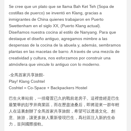
Se cree que un plato que se llama Bah Ket Teh (Sopa de
costillas de puerco) se inventó en Klang, gracias a
inmigrantes de China quienes trabajaron en Puerto
Swettenham en el siglo XX, (Puerto Klang actual).
Diseñamos nuestra cocina al estilo de Nanyang. Para que
destaque el diseño antiguo, agregamos mimbre a las
despensas de la cocina de la abuela y, además, sembramos
plantas en las macetas de barro. A través de una mezcla de
creatividad y cultura, nos esforzamos por construir una
atmósfera que vincule lo antiguo con lo moderno.
-全馬首家共享旅館-
Play! Klang Coshtel
Coshtel = Co-Space + Backpackers Hostel
巴生火車站前，一排廢置已久的戰前老房子。這裡曾經是巴生
最繁華的彭亨井商業區，而在歷盡滄桑后，即將迎來一群年輕
人在這裏創辦了全馬首家共享旅館，希望可以透過文化、創
意、旅游，讓更多旅人重新發現巴生，爲社區注入新的生命
力，並與國際接軌。