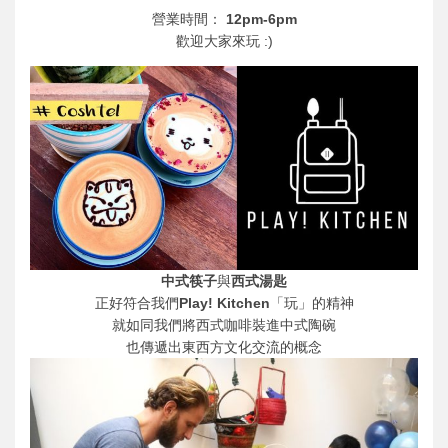
營業時間：
12pm-6pm
歡迎大家來玩 :)
中式筷子
與
西式湯匙
正好符合我們
Play! Kitchen
「玩」的精神
就如同我們將西式咖啡裝進中式陶碗
也傳遞出東西方文化交流的概念