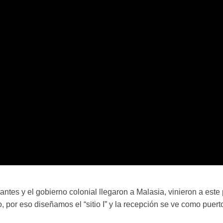
集
招
募
破
蛋
文
创
园
区
tes y el gobierno colonial llegaron a Malasia, vinieron a este 
, por eso diseñamos el “sitio I” y la recepción se ve como puerto