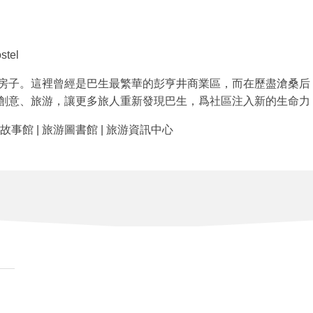
stel
房子。這裡曾經是巴生最繁華的彭亨井商業區，而在歷盡滄桑后
創意、旅游，讓更多旅人重新發現巴生，爲社區注入新的生命力
生故事館 | 旅游圖書館 | 旅游資訊中心