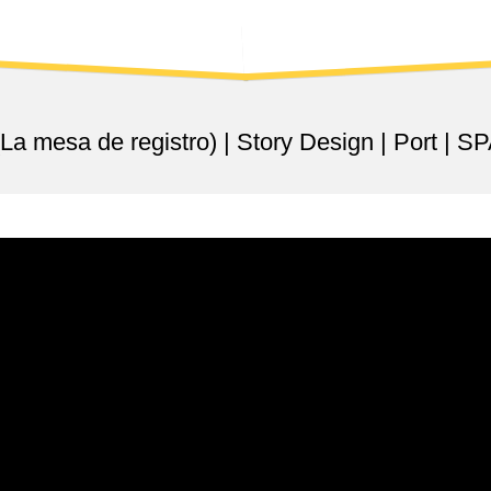
日
MENU
轻
市
KLANG
集
HERBAL
SAUCE
巴
(La mesa de registro) | Story Design | Port | S
生
百
大
景
点
破
蛋
节
｜
巴
生
伴
手
礼
市