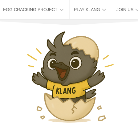
EGG CRACKING PROJECT
PLAY KLANG
JOIN US
ABOUT
KLANG
JOB
EGG
STORY
VACANCY
CRACKING
HOUSE
TOUR
WORK
2026
EXCHANG
破
KLANG
蛋
MAP
企
&
划
TRIP
周
KLANG
六
STAY
免
费
KLANG
导
EVENT
览
SPACE
周
CAFE