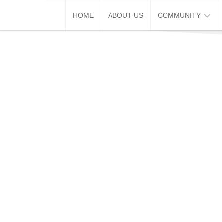
Skip
HOME
ABOUT US
COMMUNITY
to
content
巴
生
推
广
通
破
蛋
同
学
会