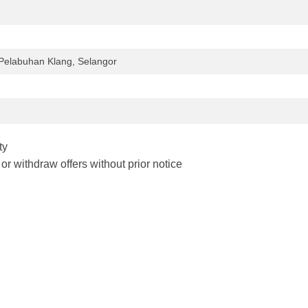
集
招
募
破
Pelabuhan Klang, Selangor
蛋
文
创
园
区
ty
or withdraw offers without prior notice