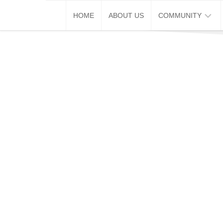
Skip
HOME
ABOUT US
COMMUNITY
to
content
巴
生
推
广
通
破
蛋
同
学
会