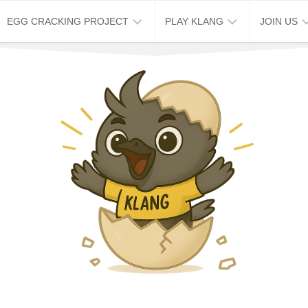
EGG CRACKING PROJECT
PLAY KLANG
JOIN US
ABOUT
KLANG
JOB
EGG
STORY
VACANCY
CRACKING
HOUSE
TOUR
WORK
2026
EXCHANG
破
KLANG
蛋
MAP
企
&
划
TRIP
周
KLANG
六
STAY
免
费
KLANG
导
EVENT
览
SPACE
周
CAFE