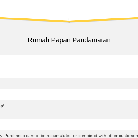
日
MENU
轻
市
KLANG
集
HERBAL
SAUCE
巴
Rumah Papan Pandamaran
生
百
大
景
点
破
蛋
节
｜
巴
op!
生
伴
手
礼
市
card only. Purchases cannot be accumulated or combined with 