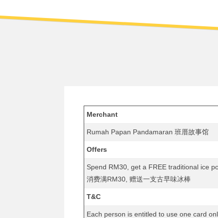
Merchant
Rumah Papan Pandamaran 班厝故事馆
Offers
Spend RM30, get a FREE traditional ice p
消费满RM30, 赠送一支古早味冰棒
T&C
Each person is entitled to use one 