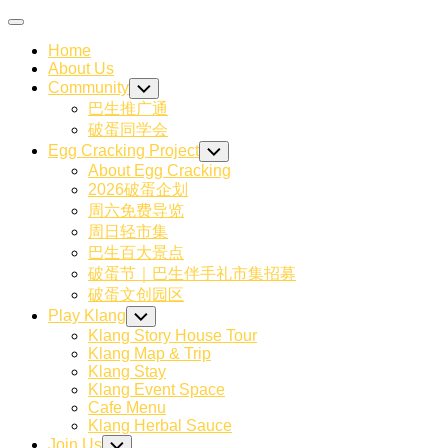
Skip
Expand
to
Menu
Home
content
About Us
Community
Toggle
Child
巴生推广通
Menu
破蛋同学会
Egg Cracking Project
Toggle
Child
About Egg Cracking
Menu
2026破蛋企划
周六免费导览
周日轻市集
巴生百大景点
破蛋节｜巴生伴手礼市集招募
破蛋文创园区
Play Klang
Toggle
Child
Klang Story House Tour
Menu
Klang Map & Trip
Klang Stay
Klang Event Space
Cafe Menu
Klang Herbal Sauce
Join Us
Toggle