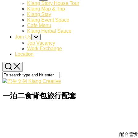
Child
Klang Story House Tour
Menu
Klang Map & Trip
Klang Stay
Klang Event Space
Cafe Menu
Klang Herbal Sauce
Join Us
Toggle
Child
Job Vacancy
Menu
Work Exchange
Location
一泊二食背包旅行配套
配合雪州