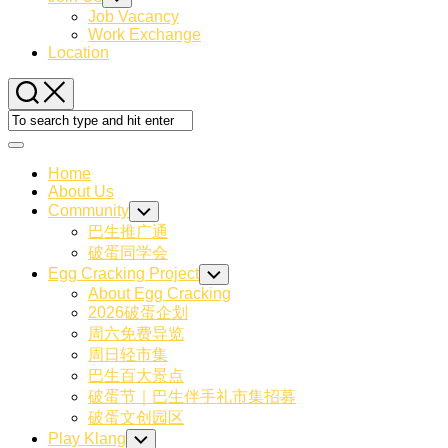
Child
Job Vacancy
Menu
Work Exchange
Location
Expand
Menu
Home
About Us
Community
Toggle
Child
巴生推广通
Menu
破蛋同学会
Egg Cracking Project
Toggle
Child
About Egg Cracking
Menu
2026破蛋企划
周六免费导览
周日轻市集
巴生百大景点
破蛋节｜巴生伴手礼市集招募
破蛋文创园区
Play Klang
Toggle